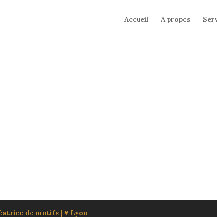
Accueil
A propos
Serv
atrice de motifs | ♥ Lyon