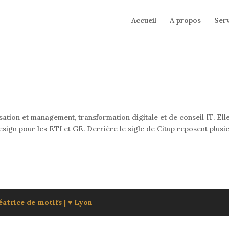
Accueil
A propos
Serv
ation et management, transformation digitale et de conseil IT. Ell
gn pour les ETI et GE. Derrière le sigle de Citup reposent plusi
atrice de motifs | ♥ Lyon