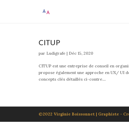
CITUP
par
Ludigrafe
|
Déc 15, 2020
CITUP est une entreprise de conseil en organis
propose également une approche en UX/ UI desi
concepts clés détaillés ci-contre....
©2022 Virginie Boissonnet | Graphiste - Cré