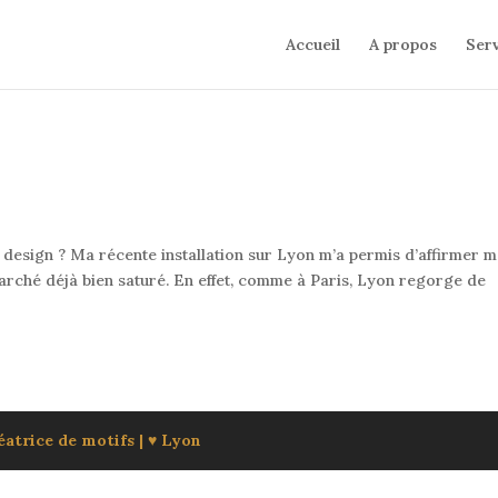
Accueil
A propos
Serv
 design ? Ma récente installation sur Lyon m’a permis d’affirmer 
arché déjà bien saturé. En effet, comme à Paris, Lyon regorge de
atrice de motifs | ♥ Lyon